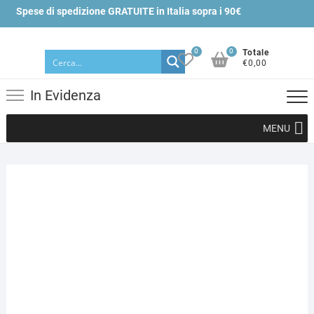
Skip
Spese di spedizione GRATUITE in Italia sopra i 90€
to
content
0
0
Totale
€0,00
In Evidenza
MENU